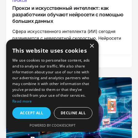
ПРОКСИ
Прокси и искусственный интеллект: как
разработчики обучают нейросети с помощью
больших данных
Сфера искусственного интеллекта (ИИ) сегодня
развивается с невероятной скоростью. Нейросети
×
уже умеют
This website uses cookies
We use cookies to personalise content, ads
ПОДРОБНЕЕ
and to analyse our traffic. We also share
information about your use of our site with
our advertising and analytics partners who
may combine it with other information that
you’ve provided to them or that they’ve
collected from your use of their services.
Read more
ACCEPT ALL
DECLINE ALL
POWERED BY COOKIESCRIPT